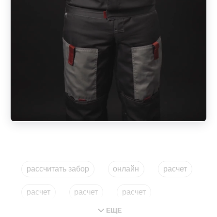
рассчитать забор
онлайн
расчет
расчет
расчет
расчет
ЕЩЕ
забор онлайн
рассчитать мастеровит