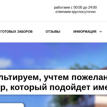
работаем с 00:00 до 24:00
отвечаем круглосуточно
 ГОТОВЫХ ЗАБОРОВ
ОТЗЫВЫ
ИНФОРМАЦИЯ
ВЫБОР ПО МАТЕРИАЛУ
Заборы с кирпичными столбами
Заборы из евроштакетника
горизонтального
льтируем, учтем пожела
Металлические заборы для дачи
Забор жалюзи с кирпичными столбами
р, который подойдет им
Металлические заборы
Металлические ограждения