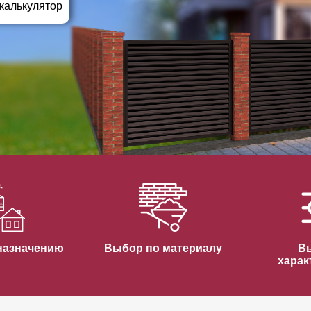
ВЫБОР ПО ХАРАКТЕРИСТИКАМ
 калькулятор
Горизонтальные заборы
Высокие заборы
Красивые, дизайнерские заборы
ВЫБОР ПО СПОСОБУ МОНТАЖА
Заборы под ключ
Готовые заборы
Комплекты заборов-лего "сделай сам"
Быстровозводимые заборы
назначению
Выбор по материалу
В
харак