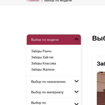
Главная
Выбор по модели
Выб
Выбор по модели
Заборы Ранчо
Заборы Хай-тек
За
Заборы Классика
Заборы Жалюзи
Выбор по назначению
Выбор по материалу
Заборы и ограждения для
детских садов
Выбор по
Заборы с кирпичными столбами
Заборы для дачи