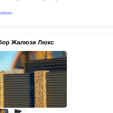
робнее
бор Жалюзи Люкс