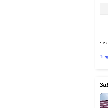
* ПЭ
Под
За