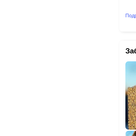
Под
За