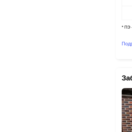
* ПЭ
Под
За