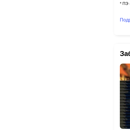
* ПЭ
Под
За