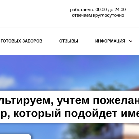
работаем с 00:00 до 24:00
отвечаем круглосуточно
 ГОТОВЫХ ЗАБОРОВ
ОТЗЫВЫ
ИНФОРМАЦИЯ
ВЫБОР ПО МАТЕРИАЛУ
Заборы с кирпичными столбами
Заборы из евроштакетника
горизонтального
льтируем, учтем пожела
Металлические заборы для дачи
Забор жалюзи с кирпичными столбами
р, который подойдет им
Металлические заборы
Металлические ограждения