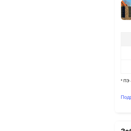
* ПЭ
Под