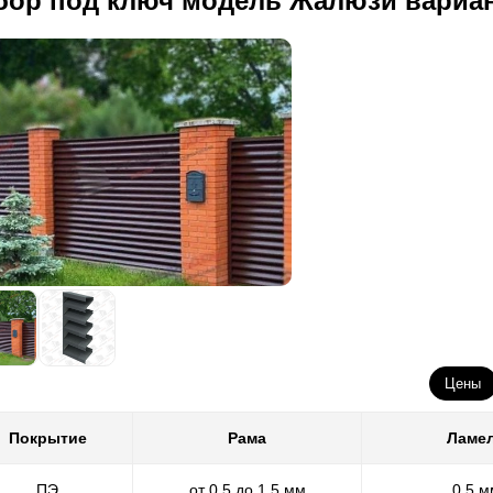
бор под ключ модель Жалюзи вариа
Цены
Покрытие
Рама
Ламе
ПЭ
от 0,5 до 1,5 мм
0,5 м