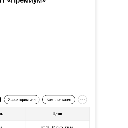
нт «Премиум»
Характеристики
Комплектация
ль
Цена
м
от 1832 руб. кв.м.