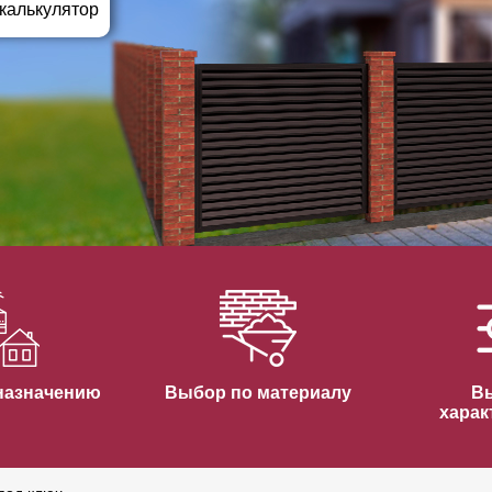
ВЫБОР ПО ХАРАКТЕРИСТИКАМ
 калькулятор
Горизонтальные заборы
Высокие заборы
Красивые, дизайнерские заборы
ВЫБОР ПО СПОСОБУ МОНТАЖА
Заборы под ключ
Готовые заборы
Комплекты заборов-лего "сделай сам"
Быстровозводимые заборы
назначению
Выбор по материалу
В
харак