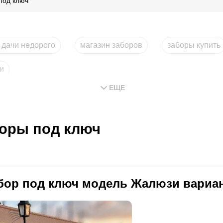
под ключ
 дачи недорого
магазин заборов
заборы купить
и
ЕЩЕ
оры под ключ
бор под ключ модель Жалюзи вариан