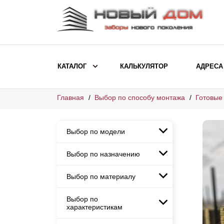
КАТАЛОГ
КАЛЬКУЛЯТОР
АДРЕСА
Главная
Выбор по способу монтажа
Готовые
ВЫБОР ПО МОДЕЛИ
Заборы Ранчо
Выбор по модели
Заборы Хай-тек
Заборы Классика
Выбор по назначению
Заборы Ранчо
Заборы Жалюзи
Заборы Хай-тек
Выбор по материалу
Заборы и ограждения для
Заборы Классика
детских садов
ВЫБОР ПО НАЗНАЧЕНИЮ
Заборы Жалюзи
Выбор по
Заборы с кирпичными столбами
Заборы для дачи
характеристикам
Заборы и ограждения для детских
Заборы из евроштакетника
Элитные заборы для коттеджей
садов