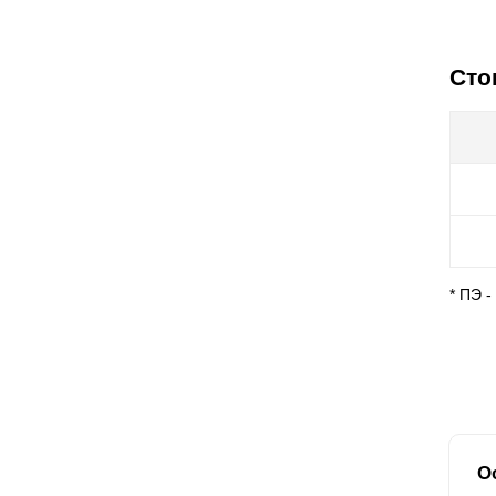
Сто
* ПЭ 
О