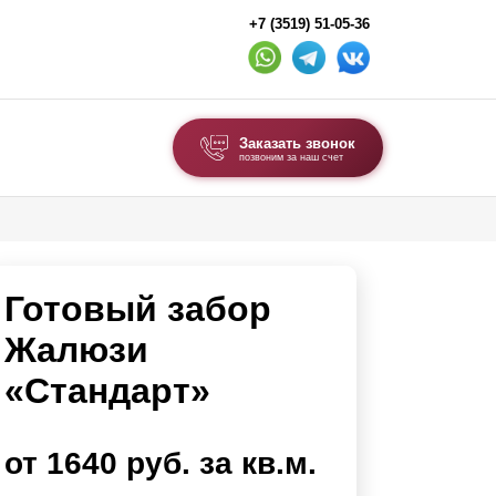
+7 (3519) 51-05-36
Заказать звонок
позвоним за наш счет
ВЫБОР ПО ТИПУ
Модульные заборы и ограждения
Готовый забор
Комбинированные заборы
Секционные заборы
Жалюзи
«Стандарт»
ВОРОТА И КАЛИТКИ
Ворота откатные
от 1640 руб. за кв.м.
Ворота распашные
Ворота складные гармошка