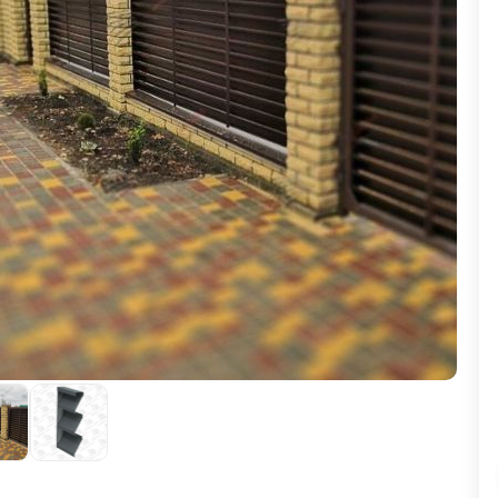
ВЫБОР ПО ХАРАКТЕРИСТИКАМ
Горизонтальные заборы
Высокие заборы
Красивые, дизайнерские заборы
ВЫБОР ПО СПОСОБУ МОНТАЖА
Заборы под ключ
Готовые заборы
Комплекты заборов-лего "сделай сам"
Быстровозводимые заборы