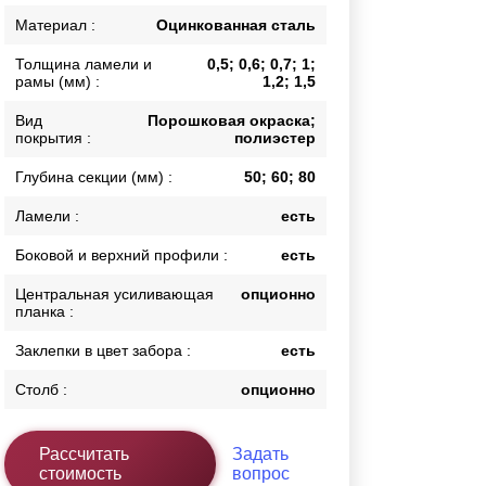
Каркасы ворот
Материал :
Оцинкованная сталь
Калитки
Толщина ламели и
0,5; 0,6; 0,7; 1;
Входные группы
рамы (мм) :
1,2; 1,5
Вид
Порошковая окраска;
покрытия :
полиэстер
ВСЕ ДЛЯ ЗАБОРА
Глубина секции (мм) :
50; 60; 80
Панели для забора
Ламели :
есть
Боковой и верхний профили :
есть
Центральная усиливающая
опционно
планка :
Заклепки в цвет забора :
есть
Столб :
опционно
Рассчитать
Задать
стоимость
вопрос