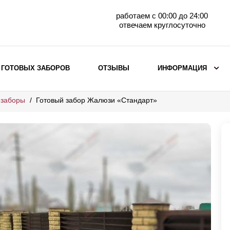
работаем с 00:00 до 24:00
отвечаем круглосуточно
 ГОТОВЫХ ЗАБОРОВ
ОТЗЫВЫ
ИНФОРМАЦИЯ
 заборы
Готовый забор Жалюзи «Стандарт»
ВЫБОР ПО МАТЕРИАЛУ
Заборы с кирпичными столбами
Заборы из евроштакетника
горизонтального
Металлические заборы для дачи
Забор жалюзи с кирпичными столбами
Металлические заборы
Металлические ограждения