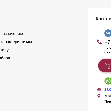
Конта
 назначению
+7
 характеристикам
раб
 типу
отв
абора
za
Маг
Пер