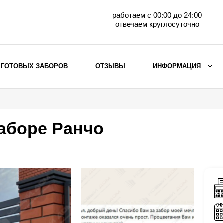
работаем с 00:00 до 24:00
отвечаем круглосуточно
 ГОТОВЫХ ЗАБОРОВ
ОТЗЫВЫ
ИНФОРМАЦИЯ
ВЫБОР ПО МАТЕРИАЛУ
Заборы с кирпичными столбами
заборе Ранчо
Заборы из евроштакетника
горизонтального
Металлические заборы для дачи
Забор жалюзи с кирпичными столбами
Металлические заборы
Металлические ограждения