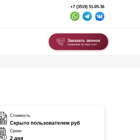
+7 (3519) 51-05-36
Заказать звонок
позвоним за наш счет
ВЫБОР ПО ТИПУ
Модульные заборы и ограждения
Комбинированные заборы
Секционные заборы
ВОРОТА И КАЛИТКИ
Стоимость
Скрыто пользователем руб
Ворота откатные
Сроки
Ворота распашные
2 дня
Ворота складные гармошка