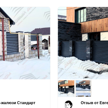
е-жалюзи Стандарт
Отзыв от Евг