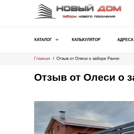
КАТАЛОГ
КАЛЬКУЛЯТОР
АДРЕСА
Главная
Отзыв от Олеси о заборе Ранчо
ВЫБОР ПО МОДЕЛИ
Заборы Ранчо
Отзыв от Олеси о 
Заборы Хай-тек
Заборы Классика
Заборы Жалюзи
ВЫБОР ПО НАЗНАЧЕНИЮ
Заборы и ограждения для детских
садов