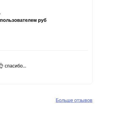
ь
 пользователем руб
 спасибо...
Добрый день
Читать вес
Больше отзывов