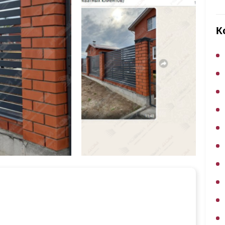
ВЫБОР ПО ХАРАКТЕРИСТИКАМ
Горизонтальные заборы
К
Высокие заборы
Красивые, дизайнерские заборы
ВЫБОР ПО СПОСОБУ МОНТАЖА
Заборы под ключ
Готовые заборы
Комплекты заборов-лего "сделай сам"
Быстровозводимые заборы