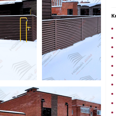
ВЫБОР ПО ХАРАКТЕРИСТИКАМ
Горизонтальные заборы
К
Высокие заборы
Красивые, дизайнерские заборы
ВЫБОР ПО СПОСОБУ МОНТАЖА
Заборы под ключ
Готовые заборы
Комплекты заборов-лего "сделай сам"
Быстровозводимые заборы