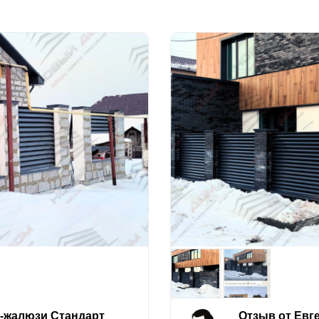
е-жалюзи Стандарт
Отзыв от Евг