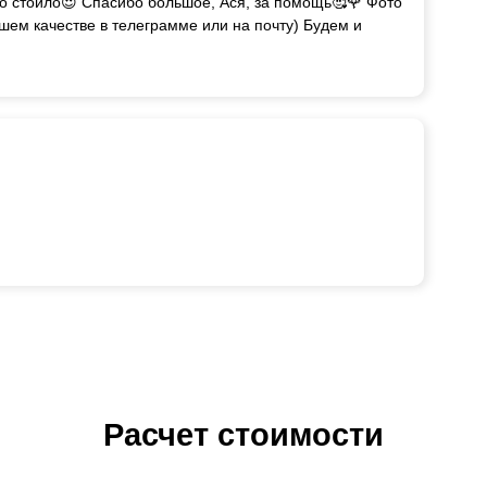
но стоило😍 Спасибо большое, Ася, за помощь🥰🌹 Фото
ошем качестве в телеграмме или на почту) Будем и
Расчет стоимости