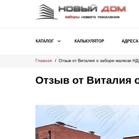
КАТАЛОГ
КАЛЬКУЛЯТОР
АДРЕСА
Главная
Отзыв от Виталия о заборе-жалюзи НД
ВЫБОР ПО МОДЕЛИ
Заборы Ранчо
Отзыв от Виталия 
Заборы Хай-тек
Заборы Классика
Заборы Жалюзи
ВЫБОР ПО НАЗНАЧЕНИЮ
Заборы и ограждения для детских
садов