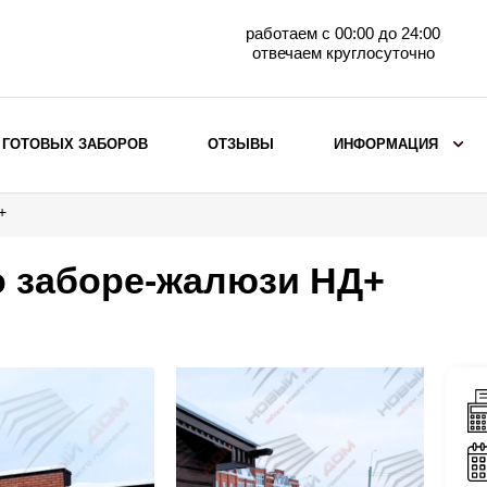
работаем с 00:00 до 24:00
отвечаем круглосуточно
 ГОТОВЫХ ЗАБОРОВ
ОТЗЫВЫ
ИНФОРМАЦИЯ
+
ВЫБОР ПО МАТЕРИАЛУ
Заборы с кирпичными столбами
о заборе-жалюзи НД+
Заборы из евроштакетника
горизонтального
Металлические заборы для дачи
Забор жалюзи с кирпичными столбами
Металлические заборы
Металлические ограждения