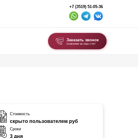
+7 (3519) 51-05-36
Заказать звонок
позвоним за наш счет
ВЫБОР ПО ТИПУ
Модульные заборы и ограждения
Комбинированные заборы
Секционные заборы
ВОРОТА И КАЛИТКИ
Стоимость
скрыто пользователем руб
Ворота откатные
Сроки
Ворота распашные
3 дня
Ворота складные гармошка