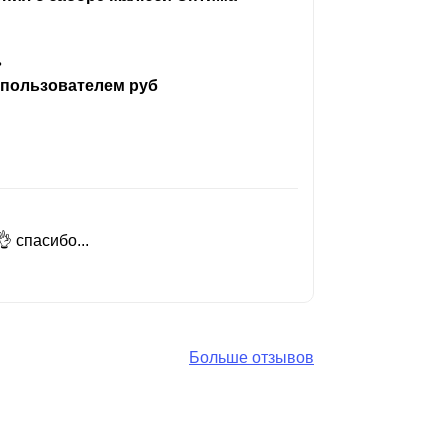
ь
 пользователем руб
 спасибо...
Добрый день
Читать вес
Больше отзывов