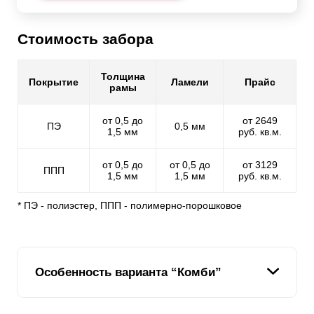
Стоимость забора
Толщина
Покрытие
Ламели
Прайс
рамы
от 0,5 до
от 2649
ПЭ
0,5 мм
1,5 мм
руб. кв.м.
от 0,5 до
от 0,5 до
от 3129
ППП
1,5 мм
1,5 мм
руб. кв.м.
* ПЭ - полиэстер, ППП - полимерно-порошковое
Особенность варианта “Комби”
Мы стремимся расширить модельный ряд наших