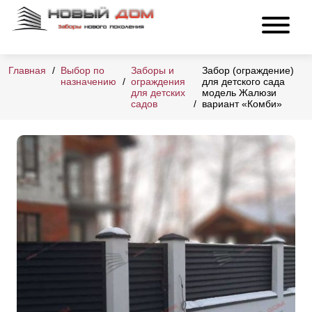
Главная
Выбор по
Заборы и
Забор (ограждение)
назначению
ограждения
для детского сада
для детских
модель Жалюзи
садов
вариант «Комби»